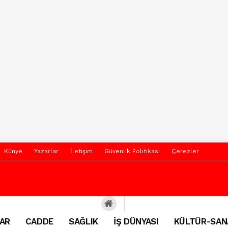
Künye
Yazarlar
İletişim
Güvenlik Politikası
Çerezler
AR
CADDE
SAĞLIK
İŞ DÜNYASI
KÜLTÜR-SAN