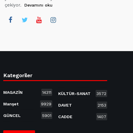
çekiyor.
Devamını oku
Kategoriler
MAGAZİN
14311
KÜLTÜR-SANAT
3572
Manşet
9929
DAVET
2153
GÜNCEL
5901
CADDE
1407