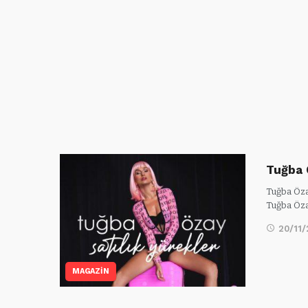
Tuğba Ö
Tuğba Özay
Tuğba Öza
20/11
MAGAZİN