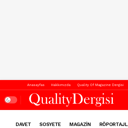
Anasayfas
Hakkımızda
Quality Of Magazine Dergisi
Dark mode
DAVET
SOSYETE
MAGAZİN
RÖPORTAJL