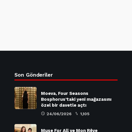
Son Gönderiler
Moeva, Four Seasons
Bosphorus’taki yeni mağazasını
özel bir davetle açtı
24/06/2026
1,105
Muse For All ve Mon Rêve