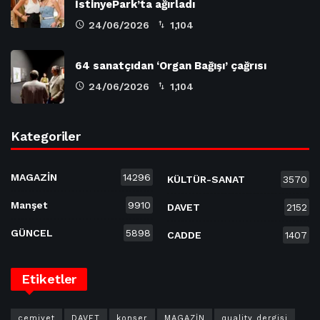
İstinyePark’ta ağırladı
24/06/2026
1,104
64 sanatçıdan ‘Organ Bağışı’ çağrısı
24/06/2026
1,104
Kategoriler
MAGAZİN
14296
KÜLTÜR-SANAT
3570
Manşet
9910
DAVET
2152
GÜNCEL
5898
CADDE
1407
Etiketler
cemiyet
DAVET
konser
MAGAZİN
quality dergisi