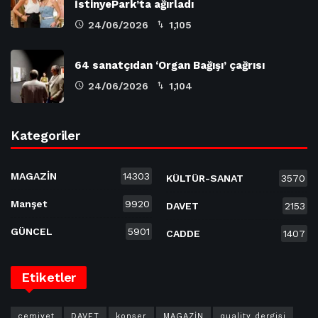
İstinyePark’ta ağırladı
24/06/2026
1,105
64 sanatçıdan ‘Organ Bağışı’ çağrısı
24/06/2026
1,104
Kategoriler
MAGAZİN
14303
KÜLTÜR-SANAT
3570
Manşet
9920
DAVET
2153
GÜNCEL
5901
CADDE
1407
Etiketler
cemiyet
DAVET
konser
MAGAZİN
quality dergisi