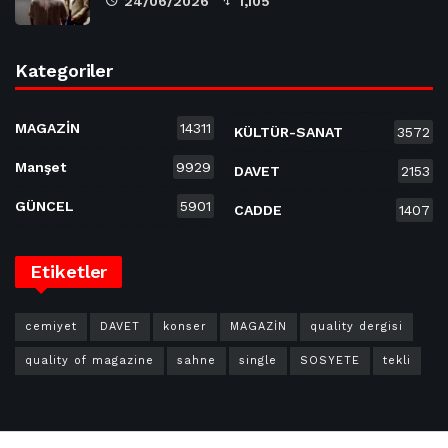
24/06/2026
1,105
Kategoriler
MAGAZİN
14311
KÜLTÜR-SANAT
3572
Manşet
9929
DAVET
2153
GÜNCEL
5901
CADDE
1407
Etiketler
cemiyet
DAVET
konser
MAGAZİN
quality dergisi
quality of magazine
sahne
single
SOSYETE
tekli