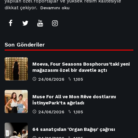
yapılan özel röportajlar ve yüksek resim kalitesiyle
dikkat çekiyor.
Devamını oku
Son Gönderiler
Moeva, Four Seasons Bosphorus’taki yeni
mağazasını özel bir davetle açtı
24/06/2026
1,105
Muse For All ve Mon Rêve dostlarını
İstinyePark’ta ağırladı
24/06/2026
1,105
64 sanatçıdan ‘Organ Bağışı’ çağrısı