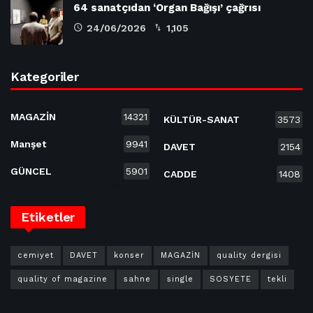
64 sanatçıdan ‘Organ Bağışı’ çağrısı
24/06/2026
1,105
Kategoriler
MAGAZİN
14321
KÜLTÜR-SANAT
3573
Manşet
9941
DAVET
2154
GÜNCEL
5901
CADDE
1408
Etiketler
cemiyet
DAVET
konser
MAGAZİN
quality dergisi
quality of magazine
sahne
single
SOSYETE
tekli