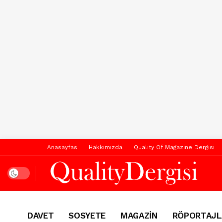
Anasayfas
Hakkımızda
Quality Of Magazine Dergisi
Dark mode
DAVET
SOSYETE
MAGAZİN
RÖPORTAJL