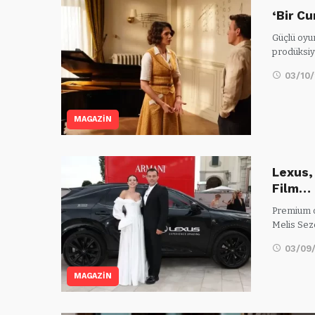
‘Bir C
Güçlü oyun
prodüksiy
03/10
MAGAZİN
Lexus,
Film…
Premium ot
Melis Sez
03/09
MAGAZİN