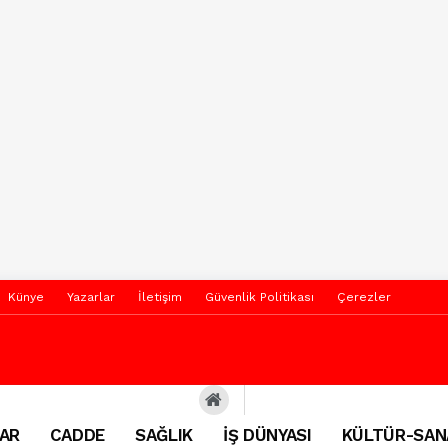
Künye
Yazarlar
İletişim
Güvenlik Politikası
Çerezler
AR
CADDE
SAĞLIK
İŞ DÜNYASI
KÜLTÜR-SAN