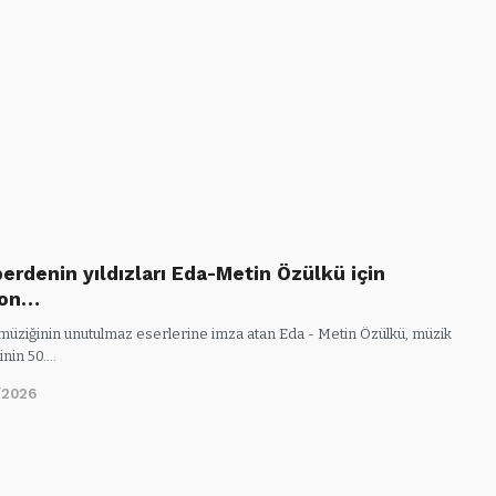
erdenin yıldızları Eda-Metin Özülkü için
fon…
müziğinin unutulmaz eserlerine imza atan Eda - Metin Özülkü, müzik
inin 50.…
/2026