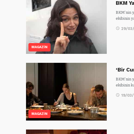
BKM Ya
BKM’nin y
ekibinin y
29/03
MAGAZİN
‘Bir C
BKM’nin y
ekibinin 
19/03
MAGAZİN