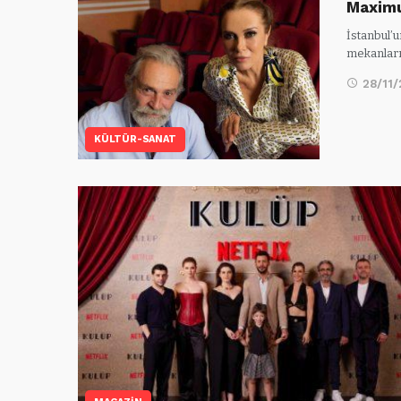
Maximu
İstanbul’u
mekanlar
28/11
KÜLTÜR-SANAT