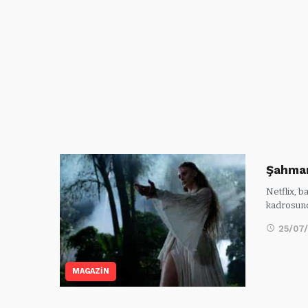
Şahmar
Netflix, 
kadrosund
25/07
MAGAZİN