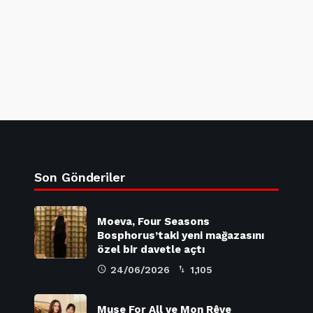
Son Gönderiler
Moeva, Four Seasons
Bosphorus’taki yeni mağazasını
özel bir davetle açtı
24/06/2026
1,105
Muse For All ve Mon Rêve