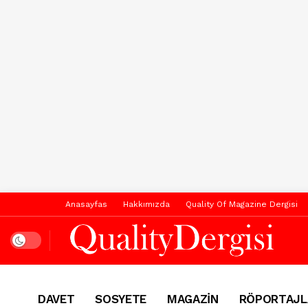
Anasayfas
Hakkımızda
Quality Of Magazine Dergisi
Dark mode
DAVET
SOSYETE
MAGAZİN
RÖPORTAJL