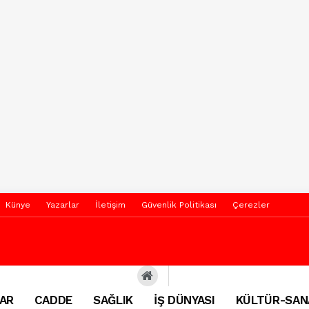
Künye
Yazarlar
İletişim
Güvenlik Politikası
Çerezler
AR
CADDE
SAĞLIK
İŞ DÜNYASI
KÜLTÜR-SAN