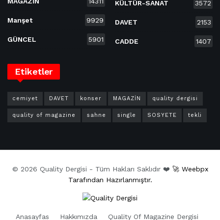
MAGAZİN
14311
KÜLTÜR-SANAT
3572
Manşet
9929
DAVET
2153
GÜNCEL
5901
CADDE
1407
Etiketler
cemiyet
DAVET
konser
MAGAZİN
quality dergisi
quality of magazine
sahne
single
SOSYETE
tekli
© 2026 Quality Dergisi - Tüm Hakları Saklıdır ❤️
🚀 Weebpx
Tarafından Hazırlanmıştır.
Anasayfas
Hakkımızda
Quality Of Magazine Dergisi