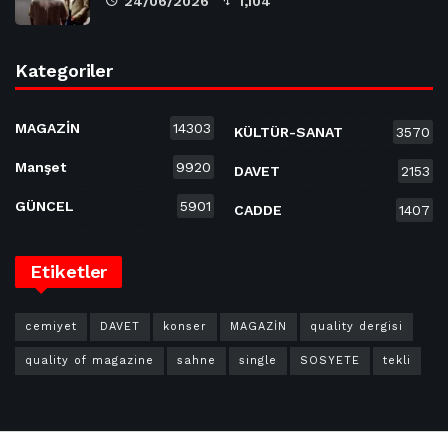
24/06/2026
1,104
Kategoriler
MAGAZİN
14303
KÜLTÜR-SANAT
3570
Manşet
9920
DAVET
2153
GÜNCEL
5901
CADDE
1407
Etiketler
cemiyet
DAVET
konser
MAGAZİN
quality dergisi
quality of magazine
sahne
single
SOSYETE
tekli