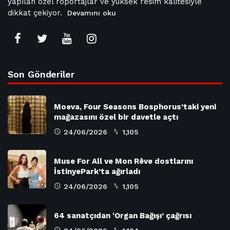
yapılan özel röportajlar ve yüksek resim kalitesiyle
dikkat çekiyor.
Devamını oku
Son Gönderiler
Moeva, Four Seasons Bosphorus’taki yeni
mağazasını özel bir davetle açtı
24/06/2026
1,105
Muse For All ve Mon Rêve dostlarını
İstinyePark’ta ağırladı
24/06/2026
1,105
64 sanatçıdan ‘Organ Bağışı’ çağrısı