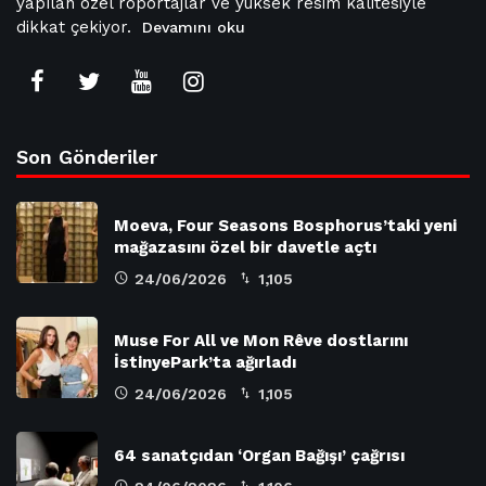
yapılan özel röportajlar ve yüksek resim kalitesiyle
dikkat çekiyor.
Devamını oku
Son Gönderiler
Moeva, Four Seasons Bosphorus’taki yeni
mağazasını özel bir davetle açtı
24/06/2026
1,105
Muse For All ve Mon Rêve dostlarını
İstinyePark’ta ağırladı
24/06/2026
1,105
64 sanatçıdan ‘Organ Bağışı’ çağrısı