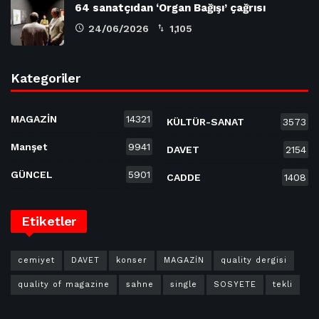
64 sanatçıdan ‘Organ Bağışı’ çağrısı
24/06/2026
1,105
Kategoriler
MAGAZİN
14321
KÜLTÜR-SANAT
3573
Manşet
9941
DAVET
2154
GÜNCEL
5901
CADDE
1408
Etiketler
cemiyet
DAVET
konser
MAGAZİN
quality dergisi
quality of magazine
sahne
single
SOSYETE
tekli