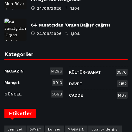
24/06/2026
1,104
64 sanatçıdan ‘Organ Bağışı’ çağrısı
24/06/2026
1,104
Kategoriler
MAGAZİN
14296
KÜLTÜR-SANAT
3570
Manşet
9910
DAVET
2152
GÜNCEL
5898
CADDE
1407
Etiketler
cemiyet
DAVET
konser
MAGAZİN
quality dergisi