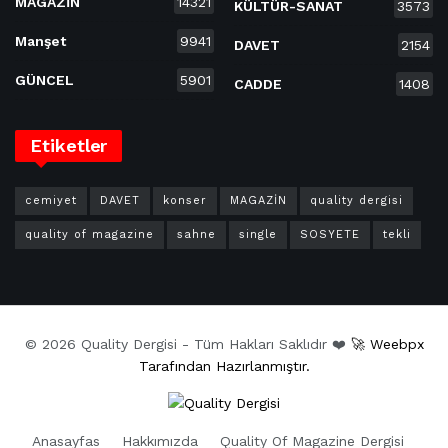
MAGAZİN
14321
KÜLTÜR-SANAT
3573
Manşet
9941
DAVET
2154
GÜNCEL
5901
CADDE
1408
Etiketler
cemiyet
DAVET
konser
MAGAZİN
quality dergisi
quality of magazine
sahne
single
SOSYETE
tekli
© 2026 Quality Dergisi - Tüm Hakları Saklıdır ❤️
🚀 Weebpx
Tarafından Hazırlanmıştır.
Anasayfas
Hakkımızda
Quality Of Magazine Dergisi