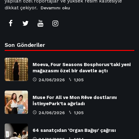
yapılan özel röportajlar ve yüksek resim kalitesiyle
dikkat çekiyor.
Devamını oku
Son Gönderiler
Moeva, Four Seasons Bosphorus’taki yeni
mağazasını özel bir davetle açtı
24/06/2026
1,105
Muse For All ve Mon Rêve dostlarını
İstinyePark’ta ağırladı
24/06/2026
1,105
64 sanatçıdan ‘Organ Bağışı’ çağrısı