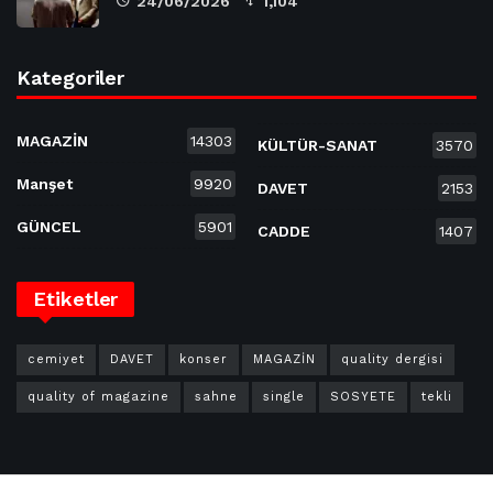
24/06/2026
1,104
Kategoriler
MAGAZİN
14303
KÜLTÜR-SANAT
3570
Manşet
9920
DAVET
2153
GÜNCEL
5901
CADDE
1407
Etiketler
cemiyet
DAVET
konser
MAGAZİN
quality dergisi
quality of magazine
sahne
single
SOSYETE
tekli