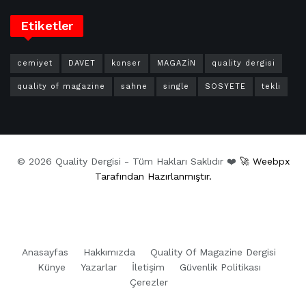
Etiketler
cemiyet
DAVET
konser
MAGAZİN
quality dergisi
quality of magazine
sahne
single
SOSYETE
tekli
© 2026 Quality Dergisi - Tüm Hakları Saklıdır ❤️
🚀 Weebpx
Tarafından Hazırlanmıştır.
Anasayfas
Hakkımızda
Quality Of Magazine Dergisi
Künye
Yazarlar
İletişim
Güvenlik Politikası
Çerezler