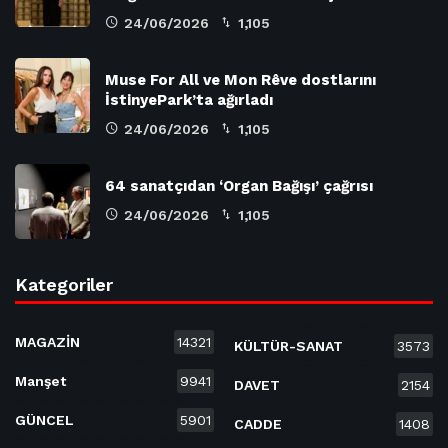
24/06/2026
1,105
Muse For All ve Mon Rêve dostlarını
İstinyePark’ta ağırladı
24/06/2026
1,105
64 sanatçıdan ‘Organ Bağışı’ çağrısı
24/06/2026
1,105
Kategoriler
MAGAZİN
14321
KÜLTÜR-SANAT
3573
Manşet
9941
DAVET
2154
GÜNCEL
5901
CADDE
1408