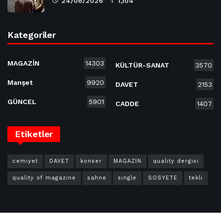
24/06/2026
1,104
Kategoriler
MAGAZİN
14303
KÜLTÜR-SANAT
3570
Manşet
9920
DAVET
2153
GÜNCEL
5901
CADDE
1407
Etiketler
cemiyet
DAVET
konser
MAGAZİN
quality dergisi
quality of magazine
sahne
single
SOSYETE
tekli