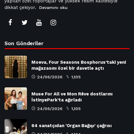
yapılan özel röportajlar ve yüksek resim kalitesiyle
dikkat çekiyor.
Devamını oku
Son Gönderiler
Moeva, Four Seasons Bosphorus’taki yeni
mağazasını özel bir davetle açtı
24/06/2026
1,105
Muse For All ve Mon Rêve dostlarını
İstinyePark’ta ağırladı
24/06/2026
1,105
64 sanatçıdan ‘Organ Bağışı’ çağrısı