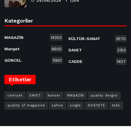
24/06/2026
1,104
Kategoriler
MAGAZİN
14303
KÜLTÜR-SANAT
3570
Manşet
9920
DAVET
2153
GÜNCEL
5901
CADDE
1407
Etiketler
cemiyet
DAVET
konser
MAGAZİN
quality dergisi
quality of magazine
sahne
single
SOSYETE
tekli