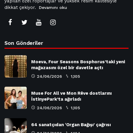
yapılan özel röportajlar ve yüksek resim kalitesiyle
dikkat çekiyor.
Devamını oku
Son Gönderiler
Moeva, Four Seasons Bosphorus’taki yeni
mağazasını özel bir davetle açtı
24/06/2026
1,105
Muse For All ve Mon Rêve dostlarını
İstinyePark’ta ağırladı
24/06/2026
1,105
64 sanatçıdan ‘Organ Bağışı’ çağrısı