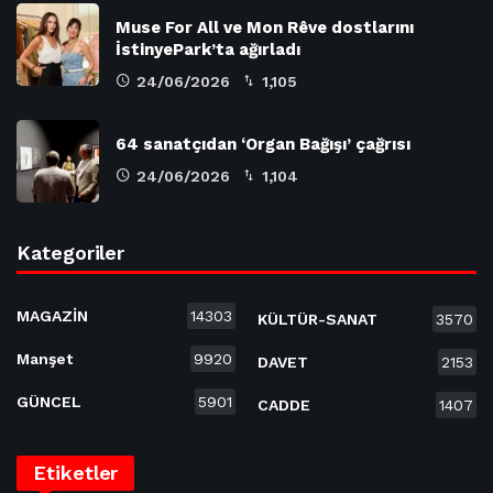
Muse For All ve Mon Rêve dostlarını
İstinyePark’ta ağırladı
24/06/2026
1,105
64 sanatçıdan ‘Organ Bağışı’ çağrısı
24/06/2026
1,104
Kategoriler
MAGAZİN
14303
KÜLTÜR-SANAT
3570
Manşet
9920
DAVET
2153
GÜNCEL
5901
CADDE
1407
Etiketler