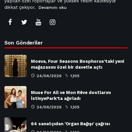
yapılan özel röportajlar ve yüksek resim kalitesiyle
dikkat çekiyor.
Devamını oku
Son Gönderiler
Moeva, Four Seasons Bosphorus’taki yeni
mağazasını özel bir davetle açtı
24/06/2026
1,105
Muse For All ve Mon Rêve dostlarını
İstinyePark’ta ağırladı
24/06/2026
1,105
64 sanatçıdan ‘Organ Bağışı’ çağrısı