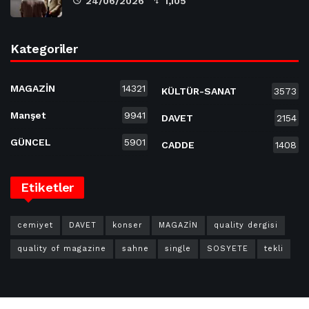
24/06/2026
1,105
Kategoriler
MAGAZİN
14321
KÜLTÜR-SANAT
3573
Manşet
9941
DAVET
2154
GÜNCEL
5901
CADDE
1408
Etiketler
cemiyet
DAVET
konser
MAGAZİN
quality dergisi
quality of magazine
sahne
single
SOSYETE
tekli