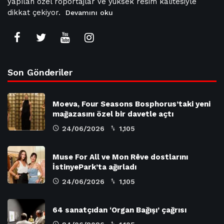
yapılan özel röportajlar ve yüksek resim kalitesiyle
dikkat çekiyor.
Devamını oku
Son Gönderiler
Moeva, Four Seasons Bosphorus’taki yeni
mağazasını özel bir davetle açtı
24/06/2026
1,105
Muse For All ve Mon Rêve dostlarını
İstinyePark’ta ağırladı
24/06/2026
1,105
64 sanatçıdan ‘Organ Bağışı’ çağrısı