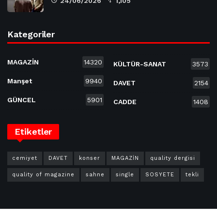
24/06/2026
1,105
Kategoriler
MAGAZİN
14320
KÜLTÜR-SANAT
3573
Manşet
9940
DAVET
2154
GÜNCEL
5901
CADDE
1408
Etiketler
cemiyet
DAVET
konser
MAGAZİN
quality dergisi
quality of magazine
sahne
single
SOSYETE
tekli