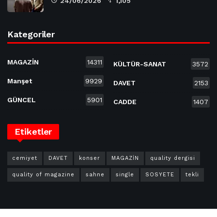
24/06/2026
1,105
Kategoriler
MAGAZİN
14311
KÜLTÜR-SANAT
3572
Manşet
9929
DAVET
2153
GÜNCEL
5901
CADDE
1407
Etiketler
cemiyet
DAVET
konser
MAGAZİN
quality dergisi
quality of magazine
sahne
single
SOSYETE
tekli