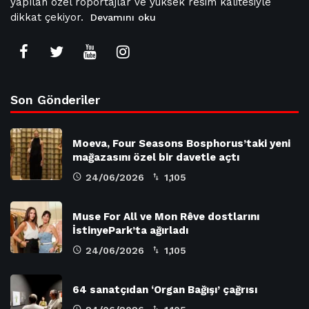
yapılan özel röportajlar ve yüksek resim kalitesiyle
dikkat çekiyor.
Devamını oku
Son Gönderiler
Moeva, Four Seasons Bosphorus’taki yeni
mağazasını özel bir davetle açtı
24/06/2026
1,105
Muse For All ve Mon Rêve dostlarını
İstinyePark’ta ağırladı
24/06/2026
1,105
64 sanatçıdan ‘Organ Bağışı’ çağrısı