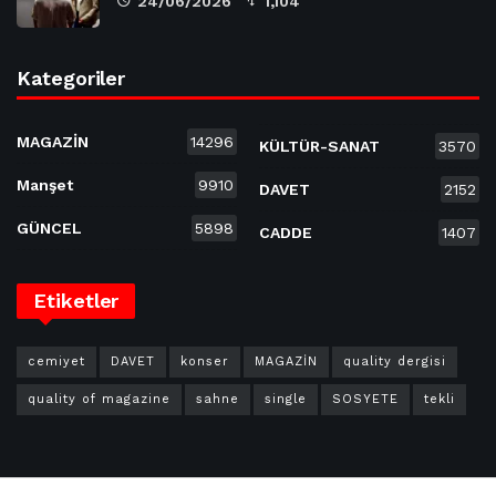
24/06/2026
1,104
Kategoriler
MAGAZİN
14296
KÜLTÜR-SANAT
3570
Manşet
9910
DAVET
2152
GÜNCEL
5898
CADDE
1407
Etiketler
cemiyet
DAVET
konser
MAGAZİN
quality dergisi
quality of magazine
sahne
single
SOSYETE
tekli