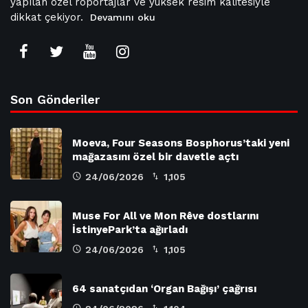
yapılan özel röportajlar ve yüksek resim kalitesiyle
dikkat çekiyor.
Devamını oku
Son Gönderiler
Moeva, Four Seasons Bosphorus’taki yeni
mağazasını özel bir davetle açtı
24/06/2026
1,105
Muse For All ve Mon Rêve dostlarını
İstinyePark’ta ağırladı
24/06/2026
1,105
64 sanatçıdan ‘Organ Bağışı’ çağrısı