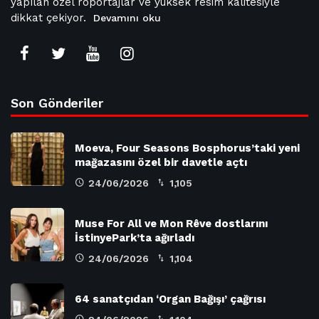
yapılan özel röportajlar ve yüksek resim kalitesiyle
dikkat çekiyor.
Devamını oku
Son Gönderiler
Moeva, Four Seasons Bosphorus’taki yeni
mağazasını özel bir davetle açtı
24/06/2026
1,105
Muse For All ve Mon Rêve dostlarını
İstinyePark’ta ağırladı
24/06/2026
1,104
64 sanatçıdan ‘Organ Bağışı’ çağrısı