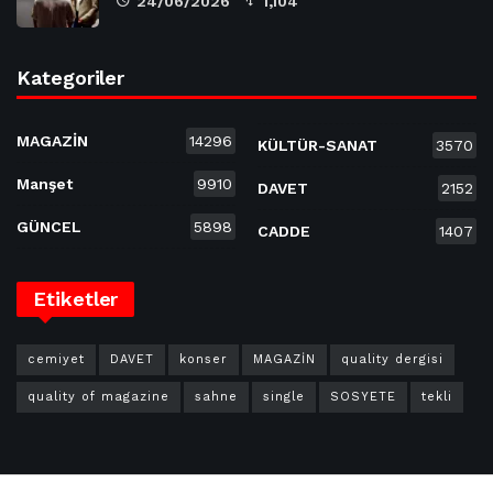
24/06/2026
1,104
Kategoriler
MAGAZİN
14296
KÜLTÜR-SANAT
3570
Manşet
9910
DAVET
2152
GÜNCEL
5898
CADDE
1407
Etiketler
cemiyet
DAVET
konser
MAGAZİN
quality dergisi
quality of magazine
sahne
single
SOSYETE
tekli