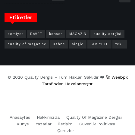
Etiketler
cemiyet
DAVET
konser
MAGAZİN
quality dergisi
quality of magazine
sahne
single
SOSYETE
tekli
© 2026 Quality Dergisi - Tüm Hakları Saklıdır ❤️
🚀 Weebpx
Tarafından Hazırlanmıştır.
Anasayfas
Hakkımızda
Quality Of Magazine Dergisi
Künye
Yazarlar
İletişim
Güvenlik Politikası
Çerezler