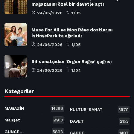
mağazasını özel bir davetle açtı
24/06/2026
1,105
Muse For All ve Mon Rêve dostlarını
İstinyePark’ta ağırladı
24/06/2026
1,105
64 sanatçıdan ‘Organ Bağışı’ çağrısı
24/06/2026
1,104
Kategoriler
MAGAZİN
14296
KÜLTÜR-SANAT
3570
Manşet
9910
DAVET
2152
GÜNCEL
5898
CADDE
1407