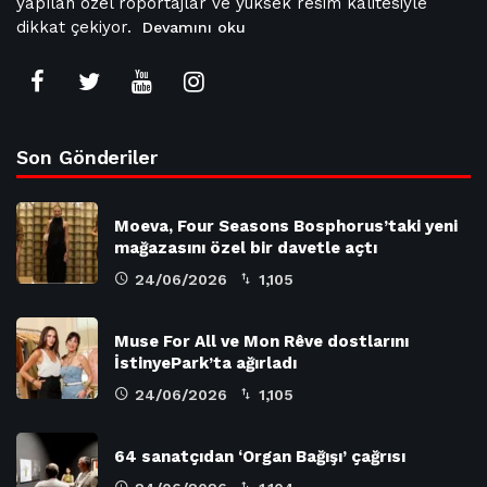
yapılan özel röportajlar ve yüksek resim kalitesiyle
dikkat çekiyor.
Devamını oku
Son Gönderiler
Moeva, Four Seasons Bosphorus’taki yeni
mağazasını özel bir davetle açtı
24/06/2026
1,105
Muse For All ve Mon Rêve dostlarını
İstinyePark’ta ağırladı
24/06/2026
1,105
64 sanatçıdan ‘Organ Bağışı’ çağrısı