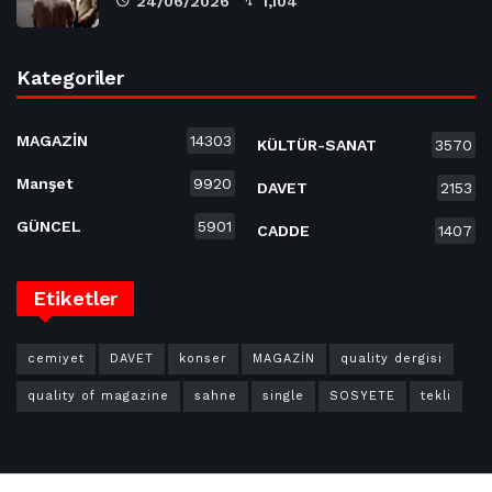
24/06/2026
1,104
Kategoriler
MAGAZİN
14303
KÜLTÜR-SANAT
3570
Manşet
9920
DAVET
2153
GÜNCEL
5901
CADDE
1407
Etiketler
cemiyet
DAVET
konser
MAGAZİN
quality dergisi
quality of magazine
sahne
single
SOSYETE
tekli