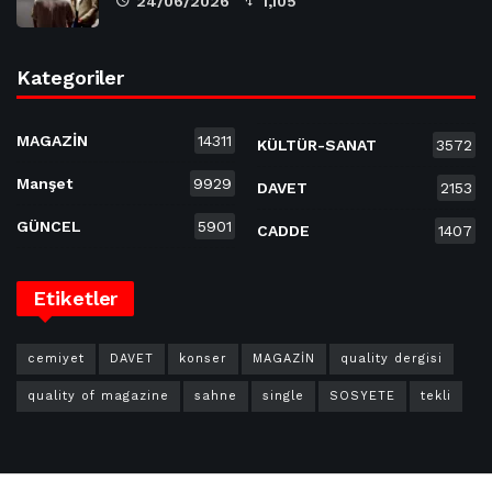
24/06/2026
1,105
Kategoriler
MAGAZİN
14311
KÜLTÜR-SANAT
3572
Manşet
9929
DAVET
2153
GÜNCEL
5901
CADDE
1407
Etiketler
cemiyet
DAVET
konser
MAGAZİN
quality dergisi
quality of magazine
sahne
single
SOSYETE
tekli