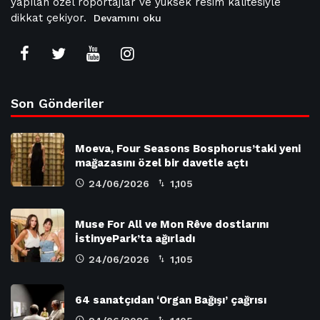
yapılan özel röportajlar ve yüksek resim kalitesiyle
dikkat çekiyor.
Devamını oku
Son Gönderiler
Moeva, Four Seasons Bosphorus’taki yeni
mağazasını özel bir davetle açtı
24/06/2026
1,105
Muse For All ve Mon Rêve dostlarını
İstinyePark’ta ağırladı
24/06/2026
1,105
64 sanatçıdan ‘Organ Bağışı’ çağrısı