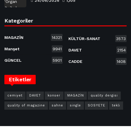
24/06/2026
1,105
Kategoriler
MAGAZİN
14321
KÜLTÜR-SANAT
3573
Manşet
9941
DAVET
2154
GÜNCEL
5901
CADDE
1408
Etiketler
cemiyet
DAVET
konser
MAGAZİN
quality dergisi
quality of magazine
sahne
single
SOSYETE
tekli