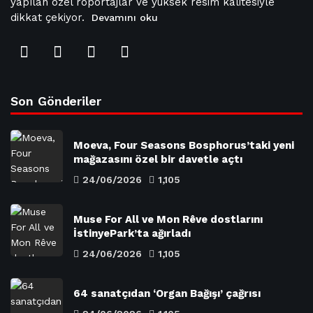
yapılan özel röportajlar ve yüksek resim kalitesiyle
dikkat çekiyor.
Devamını oku
Son Gönderiler
Moeva, Four Seasons Bosphorus’taki yeni
mağazasını özel bir davetle açtı
24/06/2026
1,105
Muse For All ve Mon Rêve dostlarını
İstinyePark’ta ağırladı
24/06/2026
1,105
64 sanatçıdan ‘Organ Bağışı’ çağrısı