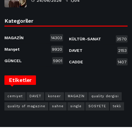
24/06/2026
1,104
Kategoriler
MAGAZİN
14303
KÜLTÜR-SANAT
3570
Manşet
9920
DAVET
2153
GÜNCEL
5901
CADDE
1407
Etiketler
cemiyet
DAVET
konser
MAGAZİN
quality dergisi
quality of magazine
sahne
single
SOSYETE
tekli