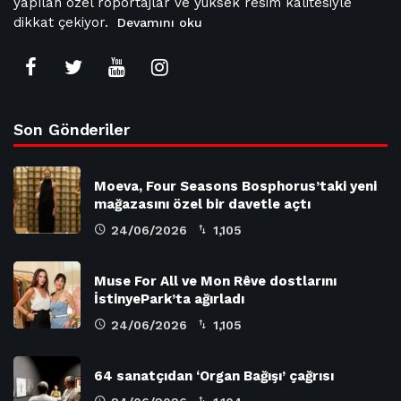
yapılan özel röportajlar ve yüksek resim kalitesiyle
dikkat çekiyor.
Devamını oku
Son Gönderiler
Moeva, Four Seasons Bosphorus’taki yeni
mağazasını özel bir davetle açtı
24/06/2026
1,105
Muse For All ve Mon Rêve dostlarını
İstinyePark’ta ağırladı
24/06/2026
1,105
64 sanatçıdan ‘Organ Bağışı’ çağrısı