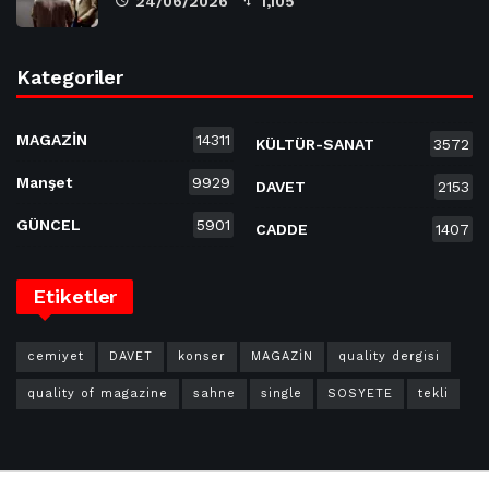
24/06/2026
1,105
Kategoriler
MAGAZİN
14311
KÜLTÜR-SANAT
3572
Manşet
9929
DAVET
2153
GÜNCEL
5901
CADDE
1407
Etiketler
cemiyet
DAVET
konser
MAGAZİN
quality dergisi
quality of magazine
sahne
single
SOSYETE
tekli