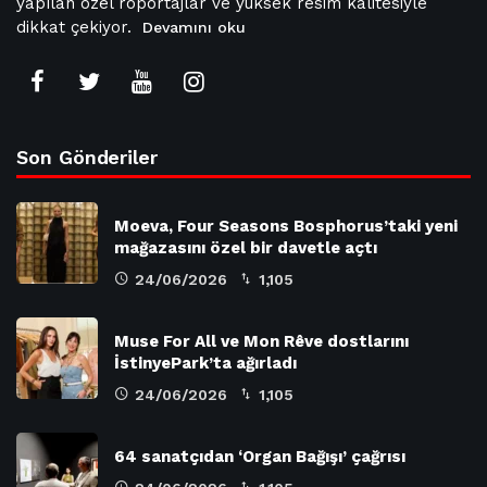
yapılan özel röportajlar ve yüksek resim kalitesiyle
dikkat çekiyor.
Devamını oku
Son Gönderiler
Moeva, Four Seasons Bosphorus’taki yeni
mağazasını özel bir davetle açtı
24/06/2026
1,105
Muse For All ve Mon Rêve dostlarını
İstinyePark’ta ağırladı
24/06/2026
1,105
64 sanatçıdan ‘Organ Bağışı’ çağrısı