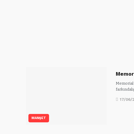
Memori
Memorial 
farkındal
17/06/
MANŞET