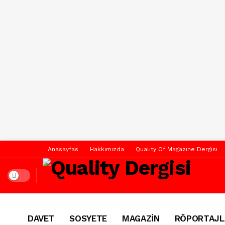
Anasayfas
Hakkımızda
Quality Of Magazine Dergisi
Dark mode
DAVET
SOSYETE
MAGAZİN
RÖPORTAJL