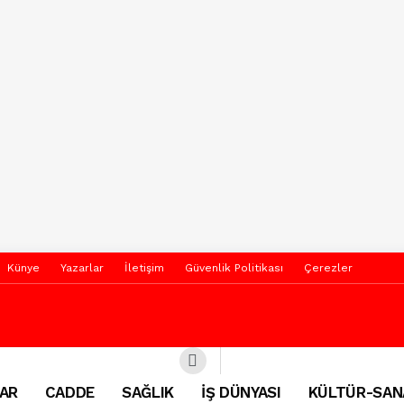
Künye
Yazarlar
İletişim
Güvenlik Politikası
Çerezler
AR
CADDE
SAĞLIK
İŞ DÜNYASI
KÜLTÜR-SAN