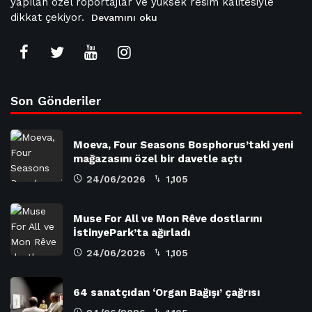
yapılan özel röportajlar ve yüksek resim kalitesiyle
dikkat çekiyor.
Devamını oku
Son Gönderiler
Moeva, Four Seasons Bosphorus’taki yeni
mağazasını özel bir davetle açtı
24/06/2026
1,105
Muse For All ve Mon Rêve dostlarını
İstinyePark’ta ağırladı
24/06/2026
1,105
64 sanatçıdan ‘Organ Bağışı’ çağrısı