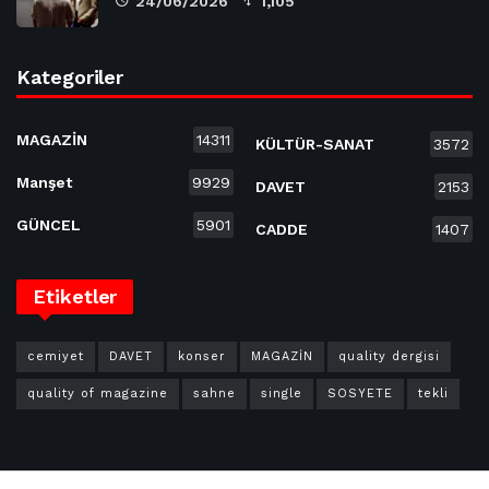
24/06/2026
1,105
Kategoriler
MAGAZİN
14311
KÜLTÜR-SANAT
3572
Manşet
9929
DAVET
2153
GÜNCEL
5901
CADDE
1407
Etiketler
cemiyet
DAVET
konser
MAGAZİN
quality dergisi
quality of magazine
sahne
single
SOSYETE
tekli