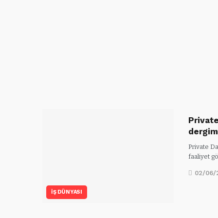
Privat
dergi
Private D
faaliyet g
02/06/
İŞ DÜNYASI