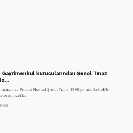
e Gayrimenkul kurucularından Şenol Tınaz
miz…
anışmanlık, Private Hizmet Şenol Tınaz, 1998 yılında Bebek’te
österen özel bir…
2026