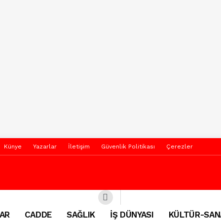
Künye
Yazarlar
İletişim
Güvenlik Politikası
Çerezler
AR
CADDE
SAĞLIK
İŞ DÜNYASI
KÜLTÜR-SAN