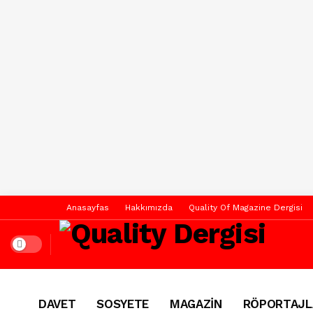
Anasayfas
Hakkımızda
Quality Of Magazine Dergisi
Dark mode
DAVET
SOSYETE
MAGAZİN
RÖPORTAJL