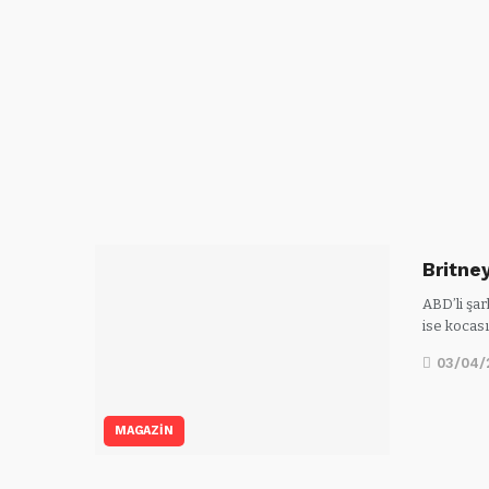
Britney
ABD’li şar
ise kocas
03/04/
MAGAZİN