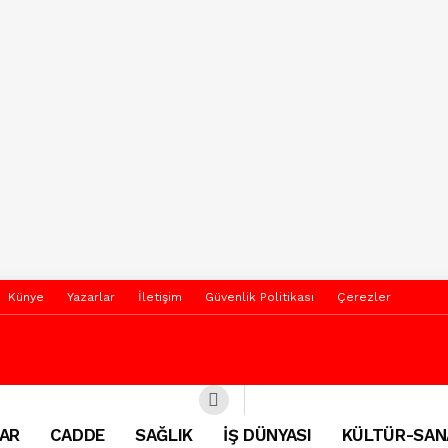
Künye
Yazarlar
İletişim
Güvenlik Politikası
Çerezler
AR
CADDE
SAĞLIK
İŞ DÜNYASI
KÜLTÜR-SAN