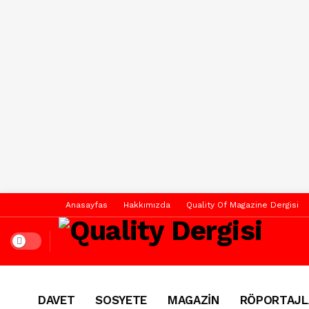
Anasayfas
Hakkımızda
Quality Of Magazine Dergisi
Dark mode
DAVET
SOSYETE
MAGAZİN
RÖPORTAJL