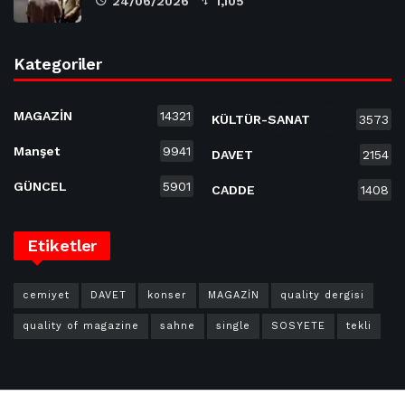
24/06/2026
1,105
Kategoriler
MAGAZİN
14321
KÜLTÜR-SANAT
3573
Manşet
9941
DAVET
2154
GÜNCEL
5901
CADDE
1408
Etiketler
cemiyet
DAVET
konser
MAGAZİN
quality dergisi
quality of magazine
sahne
single
SOSYETE
tekli