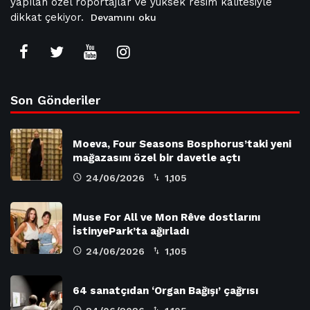
yapılan özel röportajlar ve yüksek resim kalitesiyle
dikkat çekiyor.
Devamını oku
Son Gönderiler
Moeva, Four Seasons Bosphorus’taki yeni
mağazasını özel bir davetle açtı
24/06/2026
1,105
Muse For All ve Mon Rêve dostlarını
İstinyePark’ta ağırladı
24/06/2026
1,105
64 sanatçıdan ‘Organ Bağışı’ çağrısı