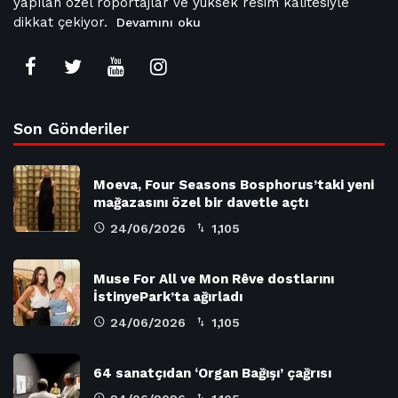
yapılan özel röportajlar ve yüksek resim kalitesiyle
dikkat çekiyor.
Devamını oku
Son Gönderiler
Moeva, Four Seasons Bosphorus’taki yeni
mağazasını özel bir davetle açtı
24/06/2026
1,105
Muse For All ve Mon Rêve dostlarını
İstinyePark’ta ağırladı
24/06/2026
1,105
64 sanatçıdan ‘Organ Bağışı’ çağrısı