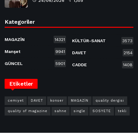
24/06/2026
1,105
Kategoriler
MAGAZİN
14321
KÜLTÜR-SANAT
3573
Manşet
9941
DAVET
2154
GÜNCEL
5901
CADDE
1408
Etiketler
cemiyet
DAVET
konser
MAGAZİN
quality dergisi
quality of magazine
sahne
single
SOSYETE
tekli