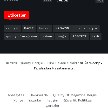
CADDE
1407
Etiketler
cemiyet
DAVET
konser
MAGAZİN
quality dergisi
quality of magazine
sahne
single
SOSYETE
tekli
© 2026 Quality Dergisi - Tüm Hakları Saklıdır ❤️
🚀 Weebpx
Tarafından Hazırlanmıştır.
Anasayfas
Hakkımızda
Quality Of Magazine Dergisi
Künye
Yazarlar
İletişim
Güvenlik Politikası
Çerezler