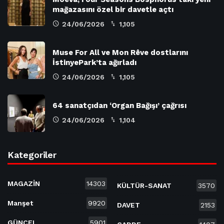
mağazasını özel bir davetle açtı
24/06/2026
1,105
Muse For All ve Mon Rêve dostlarını
İstinyePark’ta ağırladı
24/06/2026
1,105
64 sanatçıdan ‘Organ Bağışı’ çağrısı
24/06/2026
1,104
Kategoriler
MAGAZİN
14303
KÜLTÜR-SANAT
3570
Manşet
9920
DAVET
2153
GÜNCEL
5901