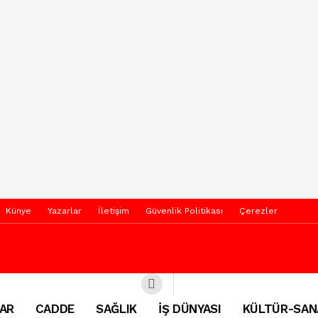
Künye
Yazarlar
İletişim
Güvenlik Politikası
Çerezler
AR
CADDE
SAĞLIK
İŞ DÜNYASI
KÜLTÜR-SAN