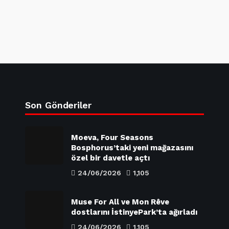
Son Gönderiler
Moeva, Four Seasons
Bosphorus’taki yeni mağazasını
özel bir davetle açtı
24/06/2026
1,105
Muse For All ve Mon Rêve
dostlarını İstinyePark’ta ağırladı
24/06/2026
1,105