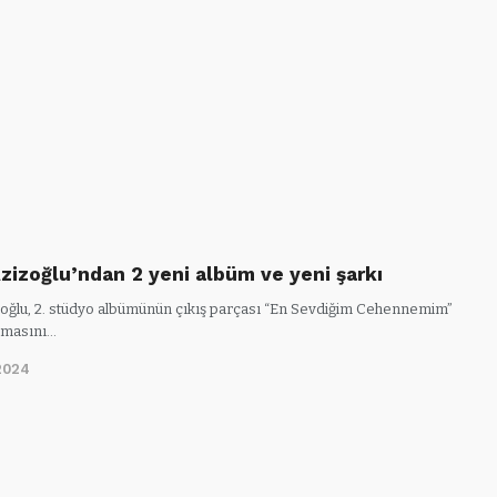
Azizoğlu’ndan 2 yeni albüm ve yeni şarkı
zoğlu, 2. stüdyo albümünün çıkış parçası “En Sevdiğim Cehennemim”
ışmasını…
2024