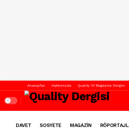
Anasayfas
Hakkımızda
Quality Of Magazine Dergisi
Dark mode
DAVET
SOSYETE
MAGAZİN
RÖPORTAJL