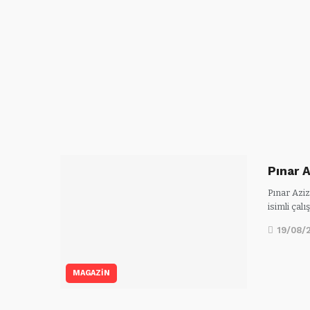
Pınar 
Pınar Azi
isimli çal
19/08/
MAGAZİN