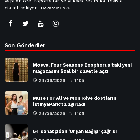
yapılan özel röportajlar ve yüksek resim kalitesiyle
dikkat çekiyor.
Devamını oku
Son Gönderiler
Moeva, Four Seasons Bosphorus’taki yeni
mağazasını özel bir davetle açtı
24/06/2026
1,105
Muse For All ve Mon Rêve dostlarını
İstinyePark’ta ağırladı
24/06/2026
1,105
64 sanatçıdan ‘Organ Bağışı’ çağrısı