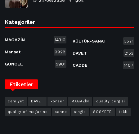
24/06/2026
1,104
Kategoriler
MAGAZİN
14310
KÜLTÜR-SANAT
3571
Manşet
9928
DAVET
2153
GÜNCEL
5901
CADDE
1407
Etiketler
cemiyet
DAVET
konser
MAGAZİN
quality dergisi
quality of magazine
sahne
single
SOSYETE
tekli