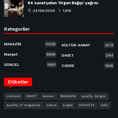
64 sanatçıdan ‘Organ Bağışı’ çağrısı
24/06/2026
1,106
Kategoriler
MAGAZİN
14328
KÜLTÜR-SANAT
3574
Manşet
9946
DAVET
2154
GÜNCEL
5901
CADDE
1408
Etiketler
cemiyet
DAVET
konser
MAGAZİN
quality dergisi
quality of magazine
sahne
single
SOSYETE
tekli