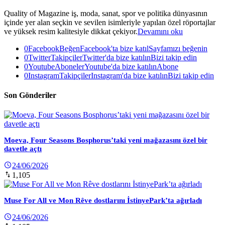
Quality of Magazine iş, moda, sanat, spor ve politika dünyasının
içinde yer alan seçkin ve sevilen isimleriyle yapılan özel röportajlar
ve yüksek resim kalitesiyle dikkat çekiyor.
Devamını oku
0
Facebook
Beğen
Facebook'ta bize katıl
Sayfamızı beğenin
0
Twitter
Takipçiler
Twitter'da bize katılın
Bizi takip edin
0
Youtube
Aboneler
Youtube'da bize katılın
Abone
0
Instagram
Takipçiler
Instagram'da bize katılın
Bizi takip edin
Son Gönderiler
Moeva, Four Seasons Bosphorus’taki yeni mağazasını özel bir
davetle açtı
24/06/2026
1,105
Muse For All ve Mon Rêve dostlarını İstinyePark’ta ağırladı
24/06/2026