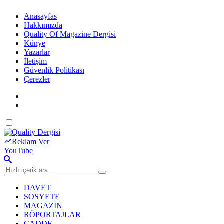
Anasayfas
Hakkımızda
Quality Of Magazine Dergisi
Künye
Yazarlar
İletişim
Güvenlik Politikası
Çerezler
Dark
mode
Reklam Ver
YouTube
DAVET
SOSYETE
MAGAZİN
RÖPORTAJLAR
CADDE