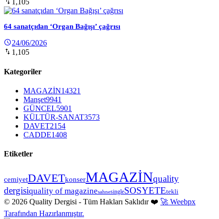
1,105
64 sanatçıdan ‘Organ Bağışı’ çağrısı
24/06/2026
1,105
Kategoriler
MAGAZİN
14321
Manşet
9941
GÜNCEL
5901
KÜLTÜR-SANAT
3573
DAVET
2154
CADDE
1408
Etiketler
MAGAZİN
DAVET
quality
cemiyet
konser
dergisi
SOSYETE
quality of magazine
tekli
single
sahne
© 2026 Quality Dergisi - Tüm Hakları Saklıdır ❤️
🚀 Weebpx
Tarafından Hazırlanmıştır.