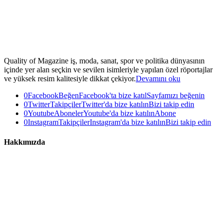
Quality of Magazine iş, moda, sanat, spor ve politika dünyasının
içinde yer alan seçkin ve sevilen isimleriyle yapılan özel röportajlar
ve yüksek resim kalitesiyle dikkat çekiyor.
Devamını oku
0
Facebook
Beğen
Facebook'ta bize katıl
Sayfamızı beğenin
0
Twitter
Takipçiler
Twitter'da bize katılın
Bizi takip edin
0
Youtube
Aboneler
Youtube'da bize katılın
Abone
0
Instagram
Takipçiler
Instagram'da bize katılın
Bizi takip edin
Hakkımızda