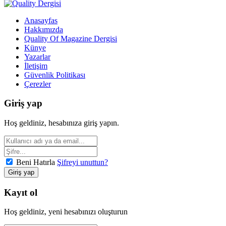
Anasayfas
Hakkımızda
Quality Of Magazine Dergisi
Künye
Yazarlar
İletişim
Güvenlik Politikası
Çerezler
Giriş yap
Hoş geldiniz, hesabınıza giriş yapın.
Beni Hatırla
Şifreyi unuttun?
Kayıt ol
Hoş geldiniz, yeni hesabınızı oluşturun