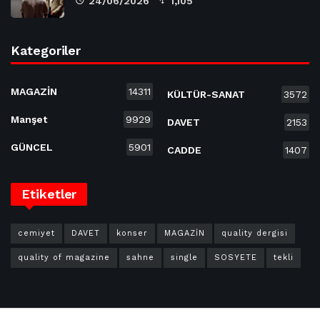
24/06/2026
1,105
Kategoriler
MAGAZİN
14311
KÜLTÜR-SANAT
3572
Manşet
9929
DAVET
2153
GÜNCEL
5901
CADDE
1407
Etiketler
cemiyet
DAVET
konser
MAGAZİN
quality dergisi
quality of magazine
sahne
single
SOSYETE
tekli