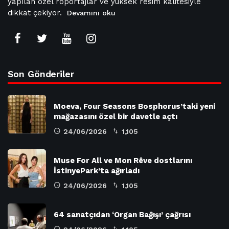
yapılan özel röportajlar ve yüksek resim kalitesiyle
dikkat çekiyor.
Devamını oku
Son Gönderiler
Moeva, Four Seasons Bosphorus’taki yeni
mağazasını özel bir davetle açtı
24/06/2026
1,105
Muse For All ve Mon Rêve dostlarını
İstinyePark’ta ağırladı
24/06/2026
1,105
64 sanatçıdan ‘Organ Bağışı’ çağrısı