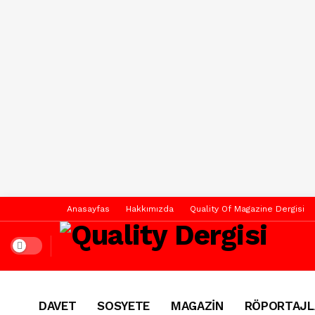
Anasayfas
Hakkımızda
Quality Of Magazine Dergisi
Dark mode
DAVET
SOSYETE
MAGAZİN
RÖPORTAJL