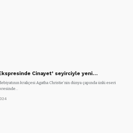
Ekspresinde Cinayet’ seyirciyle yeni…
debiyatının kraliçesi Agatha Christie’nin dünya çapında ünlü eseri
presinde…
2024