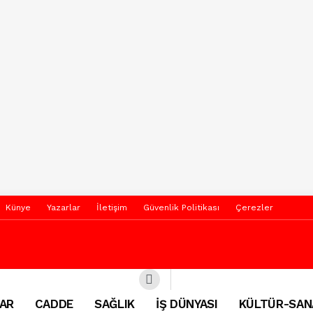
Künye
Yazarlar
İletişim
Güvenlik Politikası
Çerezler
AR
CADDE
SAĞLIK
İŞ DÜNYASI
KÜLTÜR-SAN