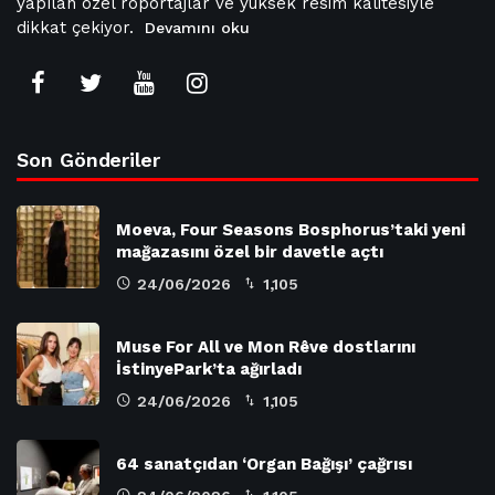
yapılan özel röportajlar ve yüksek resim kalitesiyle
dikkat çekiyor.
Devamını oku
Son Gönderiler
Moeva, Four Seasons Bosphorus’taki yeni
mağazasını özel bir davetle açtı
24/06/2026
1,105
Muse For All ve Mon Rêve dostlarını
İstinyePark’ta ağırladı
24/06/2026
1,105
64 sanatçıdan ‘Organ Bağışı’ çağrısı