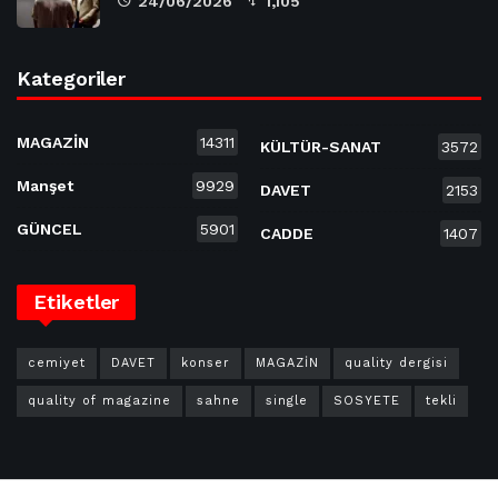
24/06/2026
1,105
Kategoriler
MAGAZİN
14311
KÜLTÜR-SANAT
3572
Manşet
9929
DAVET
2153
GÜNCEL
5901
CADDE
1407
Etiketler
cemiyet
DAVET
konser
MAGAZİN
quality dergisi
quality of magazine
sahne
single
SOSYETE
tekli