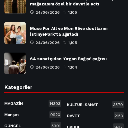
mağazasını özel bir davetle açtı
24/06/2026
1,105
Muse For All ve Mon Rêve dostlarını
İstinyePark’ta ağırladı
24/06/2026
1,105
64 sanatçıdan ‘Organ Bağışı’ çağrısı
24/06/2026
1,104
Kategoriler
MAGAZİN
14303
KÜLTÜR-SANAT
3570
Manşet
9920
DAVET
2153
GÜNCEL
5901
CADDE
1407