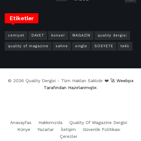
Etiketler
cemiyet
DAVET
konser
MAGAZİN
quality dergisi
quality of magazine
sahne
single
SOSYETE
tekli
© 2026 Quality Dergisi - Tüm Hakları Saklıdır ❤️
🚀 Weebpx
Tarafından Hazırlanmıştır.
Anasayfas
Hakkımızda
Quality Of Magazine Dergisi
Künye
Yazarlar
İletişim
Güvenlik Politikası
Çerezler