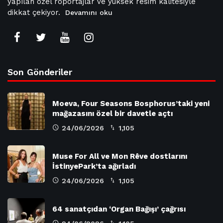
yapılan özel röportajlar ve yüksek resim kalitesiyle
dikkat çekiyor.
Devamını oku
Son Gönderiler
Moeva, Four Seasons Bosphorus’taki yeni
mağazasını özel bir davetle açtı
24/06/2026
1,105
Muse For All ve Mon Rêve dostlarını
İstinyePark’ta ağırladı
24/06/2026
1,105
64 sanatçıdan ‘Organ Bağışı’ çağrısı