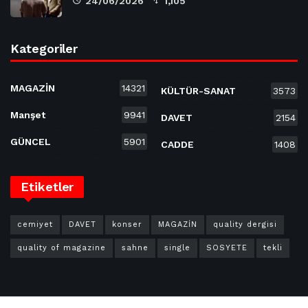
24/06/2026
1,105
Kategoriler
MAGAZİN
14321
KÜLTÜR-SANAT
3573
Manşet
9941
DAVET
2154
GÜNCEL
5901
CADDE
1408
Etiketler
cemiyet
DAVET
konser
MAGAZİN
quality dergisi
quality of magazine
sahne
single
SOSYETE
tekli