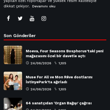
yapılan özel röportajlar ve yüksek resim kalitesiyle
dikkat çekiyor.
Devamını oku
Son Gönderiler
Moeva, Four Seasons Bosphorus’taki yeni
mağazasını özel bir davetle açtı
24/06/2026
1,105
Muse For All ve Mon Rêve dostlarını
İstinyePark’ta ağırladı
24/06/2026
1,105
64 sanatçıdan ‘Organ Bağışı’ çağrısı