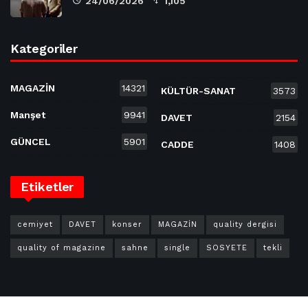
24/06/2026
1,105
Kategoriler
MAGAZİN
14321
KÜLTÜR-SANAT
3573
Manşet
9941
DAVET
2154
GÜNCEL
5901
CADDE
1408
Etiketler
cemiyet
DAVET
konser
MAGAZİN
quality dergisi
quality of magazine
sahne
single
SOSYETE
tekli