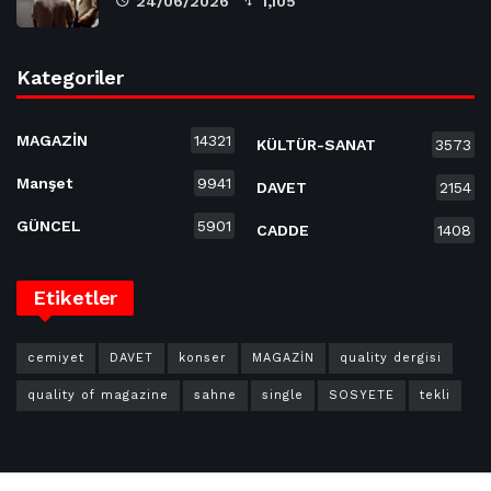
24/06/2026
1,105
Kategoriler
MAGAZİN
14321
KÜLTÜR-SANAT
3573
Manşet
9941
DAVET
2154
GÜNCEL
5901
CADDE
1408
Etiketler
cemiyet
DAVET
konser
MAGAZİN
quality dergisi
quality of magazine
sahne
single
SOSYETE
tekli