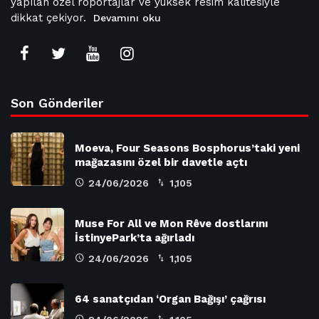
yapılan özel röportajlar ve yüksek resim kalitesiyle
dikkat çekiyor.
Devamını oku
Son Gönderiler
Moeva, Four Seasons Bosphorus’taki yeni
mağazasını özel bir davetle açtı
24/06/2026
1,105
Muse For All ve Mon Rêve dostlarını
İstinyePark’ta ağırladı
24/06/2026
1,105
64 sanatçıdan ‘Organ Bağışı’ çağrısı