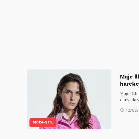
Maje İ
harek
Maje İlkb
dünyada 
12/02
MODA-STİL