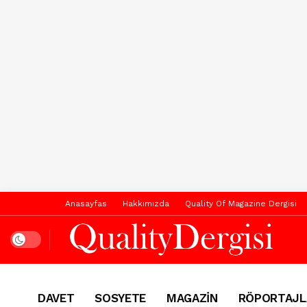
Anasayfas
Hakkımızda
Quality Of Magazine Dergisi
Dark mode
DAVET
SOSYETE
MAGAZİN
RÖPORTAJL