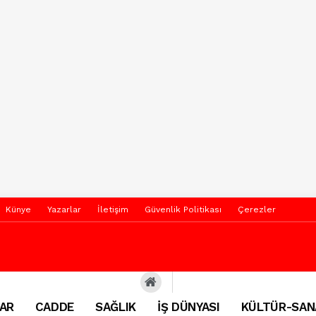
Künye
Yazarlar
İletişim
Güvenlik Politikası
Çerezler
AR
CADDE
SAĞLIK
İŞ DÜNYASI
KÜLTÜR-SAN