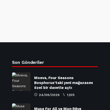
Son Gönderiler
Moeva, Four Seasons
Bosphorus’taki yeni mağazasını
özel bir davetle açtı
24/06/2026
1,105
Muse For All ve Mon Rêve