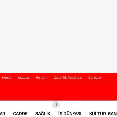
Künye
Yazarlar
İletişim
Güvenlik Politikası
Çerezler
AR
CADDE
SAĞLIK
İŞ DÜNYASI
KÜLTÜR-SAN