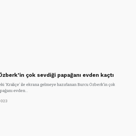
Özberk’in çok sevdiği papağanı evden kaçtı
eki ‘Kraliçe’ ile ekrana gelmeye hazırlanan Burcu Özberk'in çok
apağanı evden…
2023