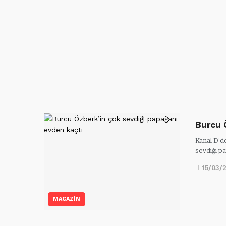
Burcu 
Kanal D’d
sevdiği p
15/03/
MAGAZİN