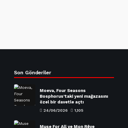
Son Gönderiler
Moeva, Four Seasons
Bosphorus’taki yeni mağazasını
özel bir davetle açtı
24/06/2026
1,105
Muse For All ve Mon Rêve