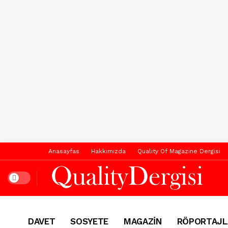
Anasayfas
Hakkımızda
Quality Of Magazine Dergisi
Dark mode
DAVET
SOSYETE
MAGAZİN
RÖPORTAJL