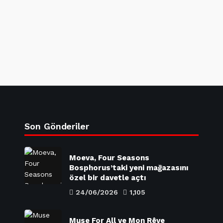
Son Gönderiler
Moeva, Four Seasons
Bosphorus’taki yeni mağazasını
özel bir davetle açtı
24/06/2026
1,105
Muse For All ve Mon Rêve