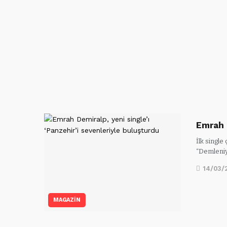
Emrah 
İlk single
“Demleni
14/03/
MAGAZİN