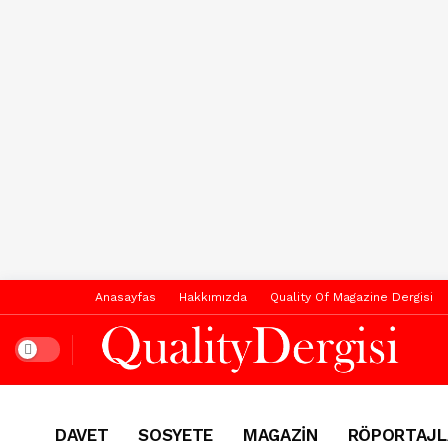
Anasayfas
Hakkımızda
Quality Of Magazine Dergisi
Dark mode
DAVET
SOSYETE
MAGAZİN
RÖPORTAJL