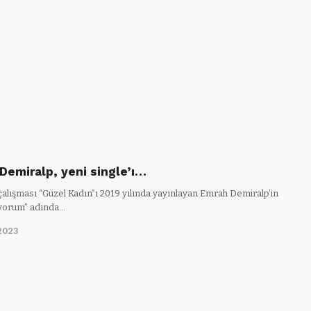
Demiralp, yeni single’ı…
 çalışması “Güzel Kadın”ı 2019 yılında yayınlayan Emrah Demiralp’in
yorum” adında…
2023