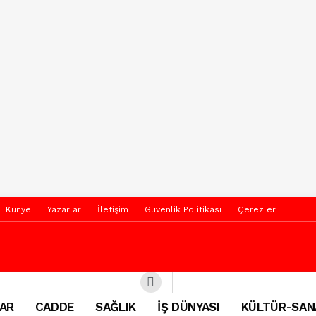
Künye
Yazarlar
İletişim
Güvenlik Politikası
Çerezler
AR
CADDE
SAĞLIK
İŞ DÜNYASI
KÜLTÜR-SAN